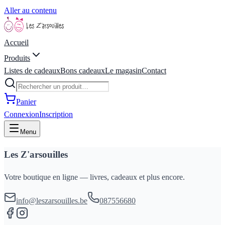
Aller au contenu
Accueil
Produits
Listes de cadeaux
Bons cadeaux
Le magasin
Contact
Panier
Connexion
Inscription
Menu
Les Z'arsouilles
Votre boutique en ligne — livres, cadeaux et plus encore.
info@leszarsouilles.be
087556680