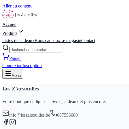
Aller au contenu
Accueil
Produits
Listes de cadeaux
Bons cadeaux
Le magasin
Contact
Panier
Connexion
Inscription
Menu
Les Z'arsouilles
Votre boutique en ligne — livres, cadeaux et plus encore.
info@leszarsouilles.be
087556680