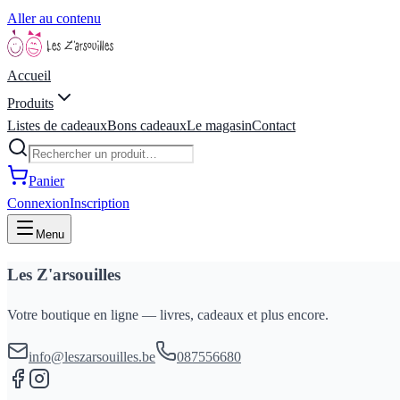
Aller au contenu
Accueil
Produits
Listes de cadeaux
Bons cadeaux
Le magasin
Contact
Panier
Connexion
Inscription
Menu
Les Z'arsouilles
Votre boutique en ligne — livres, cadeaux et plus encore.
info@leszarsouilles.be
087556680