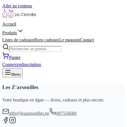
Aller au contenu
Accueil
Produits
Listes de cadeaux
Bons cadeaux
Le magasin
Contact
Panier
Connexion
Inscription
Menu
Les Z'arsouilles
Votre boutique en ligne — livres, cadeaux et plus encore.
info@leszarsouilles.be
087556680