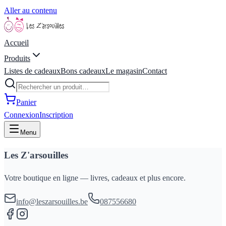
Aller au contenu
Accueil
Produits
Listes de cadeaux
Bons cadeaux
Le magasin
Contact
Panier
Connexion
Inscription
Menu
Les Z'arsouilles
Votre boutique en ligne — livres, cadeaux et plus encore.
info@leszarsouilles.be
087556680