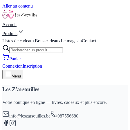
Aller au contenu
Accueil
Produits
Listes de cadeaux
Bons cadeaux
Le magasin
Contact
Panier
Connexion
Inscription
Menu
Les Z'arsouilles
Votre boutique en ligne — livres, cadeaux et plus encore.
info@leszarsouilles.be
087556680