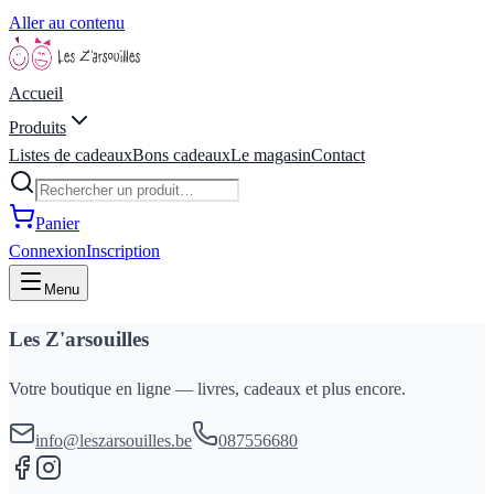
Aller au contenu
Accueil
Produits
Listes de cadeaux
Bons cadeaux
Le magasin
Contact
Panier
Connexion
Inscription
Menu
Les Z'arsouilles
Votre boutique en ligne — livres, cadeaux et plus encore.
info@leszarsouilles.be
087556680