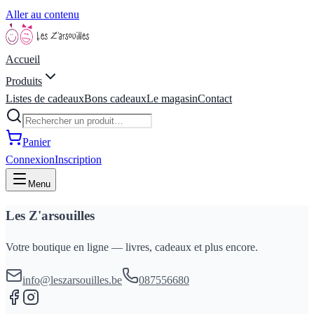
Aller au contenu
Accueil
Produits
Listes de cadeaux
Bons cadeaux
Le magasin
Contact
Panier
Connexion
Inscription
Menu
Les Z'arsouilles
Votre boutique en ligne — livres, cadeaux et plus encore.
info@leszarsouilles.be
087556680