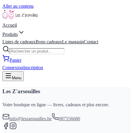
Aller au contenu
Accueil
Produits
Listes de cadeaux
Bons cadeaux
Le magasin
Contact
Panier
Connexion
Inscription
Menu
Les Z'arsouilles
Votre boutique en ligne — livres, cadeaux et plus encore.
info@leszarsouilles.be
087556680