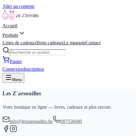
Aller au contenu
Accueil
Produits
Listes de cadeaux
Bons cadeaux
Le magasin
Contact
Panier
Connexion
Inscription
Menu
Les Z'arsouilles
Votre boutique en ligne — livres, cadeaux et plus encore.
info@leszarsouilles.be
087556680