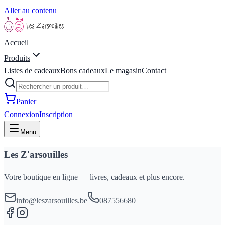
Aller au contenu
Accueil
Produits
Listes de cadeaux
Bons cadeaux
Le magasin
Contact
Panier
Connexion
Inscription
Menu
Les Z'arsouilles
Votre boutique en ligne — livres, cadeaux et plus encore.
info@leszarsouilles.be
087556680