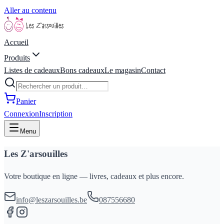
Aller au contenu
Accueil
Produits
Listes de cadeaux
Bons cadeaux
Le magasin
Contact
Panier
Connexion
Inscription
Menu
Les Z'arsouilles
Votre boutique en ligne — livres, cadeaux et plus encore.
info@leszarsouilles.be
087556680