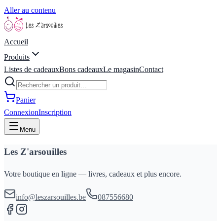
Aller au contenu
Accueil
Produits
Listes de cadeaux
Bons cadeaux
Le magasin
Contact
Panier
Connexion
Inscription
Menu
Les Z'arsouilles
Votre boutique en ligne — livres, cadeaux et plus encore.
info@leszarsouilles.be
087556680