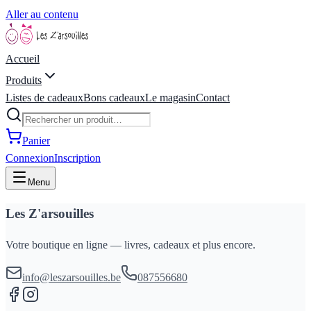
Aller au contenu
Accueil
Produits
Listes de cadeaux
Bons cadeaux
Le magasin
Contact
Panier
Connexion
Inscription
Menu
Les Z'arsouilles
Votre boutique en ligne — livres, cadeaux et plus encore.
info@leszarsouilles.be
087556680