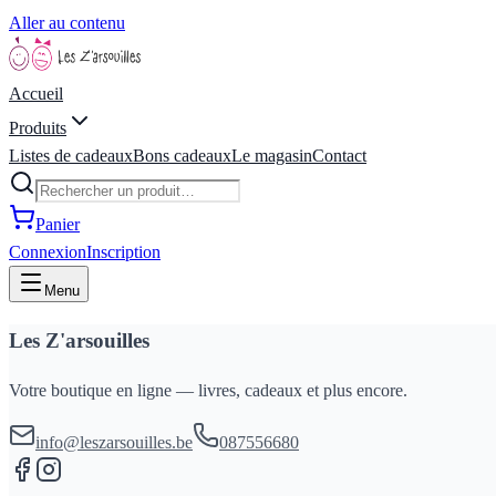
Aller au contenu
Accueil
Produits
Listes de cadeaux
Bons cadeaux
Le magasin
Contact
Panier
Connexion
Inscription
Menu
Les Z'arsouilles
Votre boutique en ligne — livres, cadeaux et plus encore.
info@leszarsouilles.be
087556680