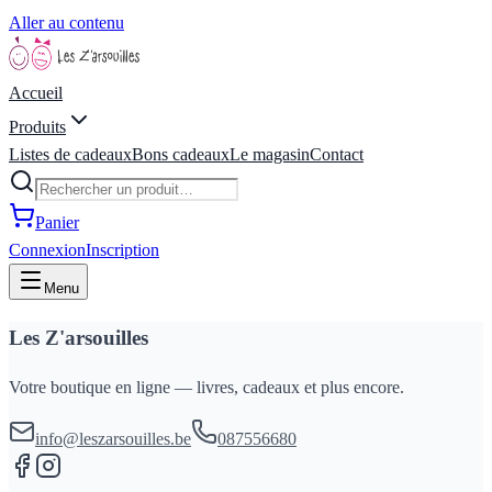
Aller au contenu
Accueil
Produits
Listes de cadeaux
Bons cadeaux
Le magasin
Contact
Panier
Connexion
Inscription
Menu
Les Z'arsouilles
Votre boutique en ligne — livres, cadeaux et plus encore.
info@leszarsouilles.be
087556680