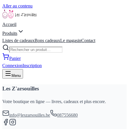
Aller au contenu
Accueil
Produits
Listes de cadeaux
Bons cadeaux
Le magasin
Contact
Panier
Connexion
Inscription
Menu
Les Z'arsouilles
Votre boutique en ligne — livres, cadeaux et plus encore.
info@leszarsouilles.be
087556680