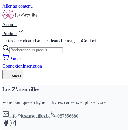
Aller au contenu
Accueil
Produits
Listes de cadeaux
Bons cadeaux
Le magasin
Contact
Panier
Connexion
Inscription
Menu
Les Z'arsouilles
Votre boutique en ligne — livres, cadeaux et plus encore.
info@leszarsouilles.be
087556680