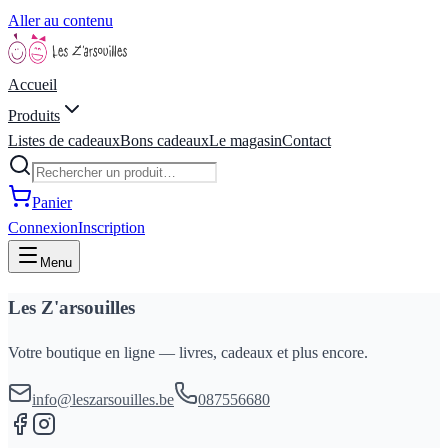
Aller au contenu
Accueil
Produits
Listes de cadeaux
Bons cadeaux
Le magasin
Contact
Panier
Connexion
Inscription
Menu
Les Z'arsouilles
Votre boutique en ligne — livres, cadeaux et plus encore.
info@leszarsouilles.be
087556680