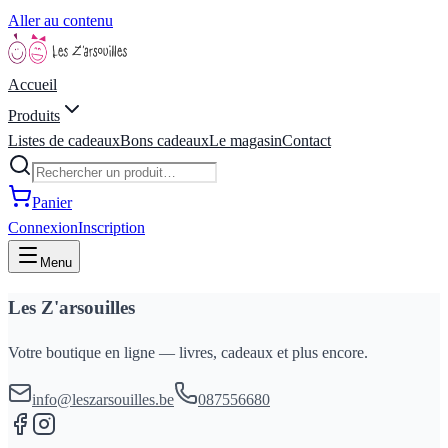
Aller au contenu
Accueil
Produits
Listes de cadeaux
Bons cadeaux
Le magasin
Contact
Panier
Connexion
Inscription
Menu
Les Z'arsouilles
Votre boutique en ligne — livres, cadeaux et plus encore.
info@leszarsouilles.be
087556680