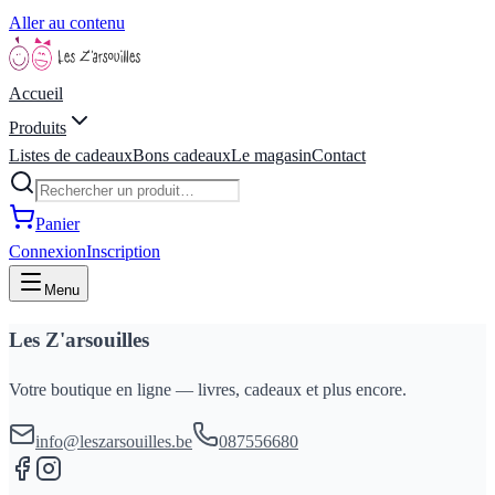
Aller au contenu
Accueil
Produits
Listes de cadeaux
Bons cadeaux
Le magasin
Contact
Panier
Connexion
Inscription
Menu
Les Z'arsouilles
Votre boutique en ligne — livres, cadeaux et plus encore.
info@leszarsouilles.be
087556680