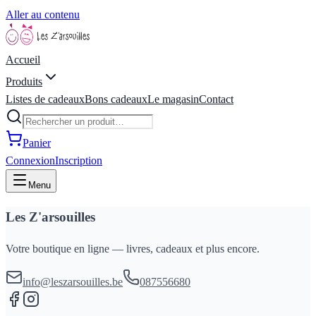
Aller au contenu
Accueil
Produits
Listes de cadeaux
Bons cadeaux
Le magasin
Contact
Panier
Connexion
Inscription
Menu
Les Z'arsouilles
Votre boutique en ligne — livres, cadeaux et plus encore.
info@leszarsouilles.be
087556680