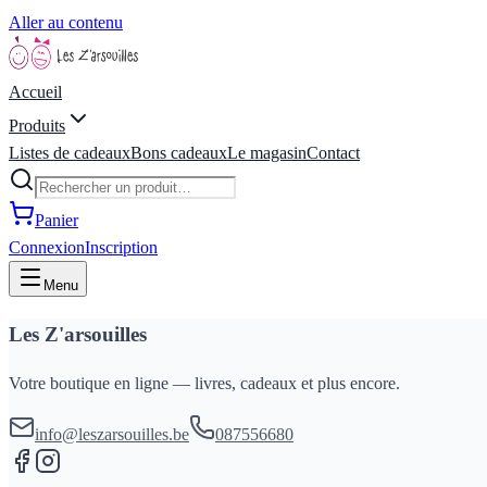
Aller au contenu
Accueil
Produits
Listes de cadeaux
Bons cadeaux
Le magasin
Contact
Panier
Connexion
Inscription
Menu
Les Z'arsouilles
Votre boutique en ligne — livres, cadeaux et plus encore.
info@leszarsouilles.be
087556680