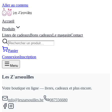
Aller au contenu
Accueil
Produits
Listes de cadeaux
Bons cadeaux
Le magasin
Contact
Panier
Connexion
Inscription
Menu
Les Z'arsouilles
Votre boutique en ligne — livres, cadeaux et plus encore.
info@leszarsouilles.be
087556680