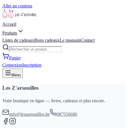
Aller au contenu
Accueil
Produits
Listes de cadeaux
Bons cadeaux
Le magasin
Contact
Panier
Connexion
Inscription
Menu
Les Z'arsouilles
Votre boutique en ligne — livres, cadeaux et plus encore.
info@leszarsouilles.be
087556680