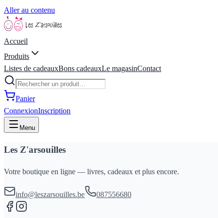
Aller au contenu
Accueil
Produits
Listes de cadeaux
Bons cadeaux
Le magasin
Contact
Panier
Connexion
Inscription
Menu
Les Z'arsouilles
Votre boutique en ligne — livres, cadeaux et plus encore.
info@leszarsouilles.be
087556680