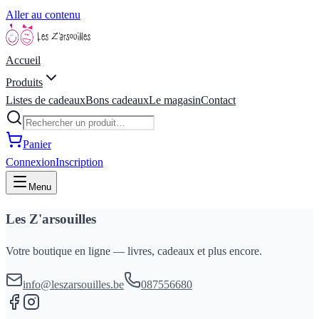
Aller au contenu
Accueil
Produits
Listes de cadeaux
Bons cadeaux
Le magasin
Contact
Panier
Connexion
Inscription
Menu
Les Z'arsouilles
Votre boutique en ligne — livres, cadeaux et plus encore.
info@leszarsouilles.be
087556680