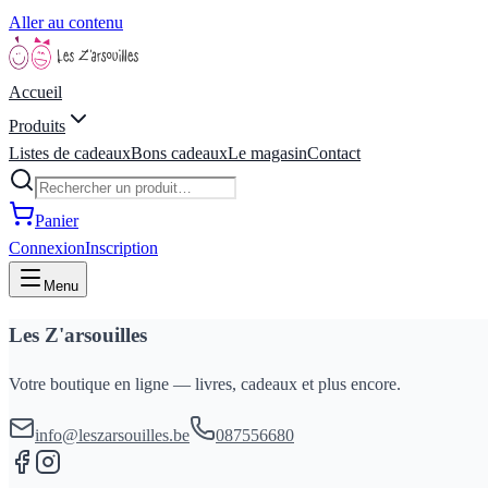
Aller au contenu
Accueil
Produits
Listes de cadeaux
Bons cadeaux
Le magasin
Contact
Panier
Connexion
Inscription
Menu
Les Z'arsouilles
Votre boutique en ligne — livres, cadeaux et plus encore.
info@leszarsouilles.be
087556680