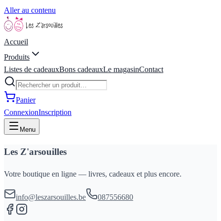
Aller au contenu
Accueil
Produits
Listes de cadeaux
Bons cadeaux
Le magasin
Contact
Panier
Connexion
Inscription
Menu
Les Z'arsouilles
Votre boutique en ligne — livres, cadeaux et plus encore.
info@leszarsouilles.be
087556680