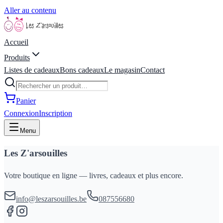
Aller au contenu
Accueil
Produits
Listes de cadeaux
Bons cadeaux
Le magasin
Contact
Panier
Connexion
Inscription
Menu
Les Z'arsouilles
Votre boutique en ligne — livres, cadeaux et plus encore.
info@leszarsouilles.be
087556680