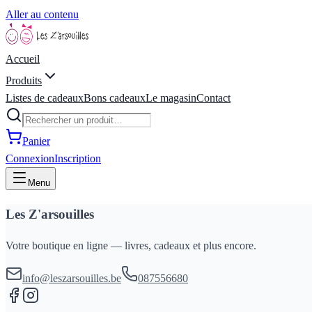
Aller au contenu
Accueil
Produits
Listes de cadeaux
Bons cadeaux
Le magasin
Contact
Panier
Connexion
Inscription
Menu
Les Z'arsouilles
Votre boutique en ligne — livres, cadeaux et plus encore.
info@leszarsouilles.be
087556680