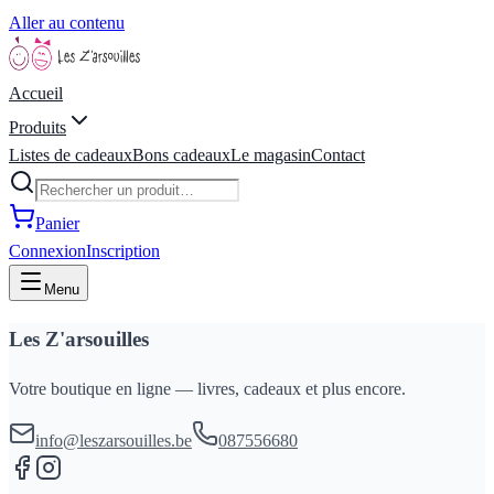
Aller au contenu
Accueil
Produits
Listes de cadeaux
Bons cadeaux
Le magasin
Contact
Panier
Connexion
Inscription
Menu
Les Z'arsouilles
Votre boutique en ligne — livres, cadeaux et plus encore.
info@leszarsouilles.be
087556680