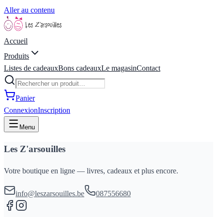
Aller au contenu
Accueil
Produits
Listes de cadeaux
Bons cadeaux
Le magasin
Contact
Panier
Connexion
Inscription
Menu
Les Z'arsouilles
Votre boutique en ligne — livres, cadeaux et plus encore.
info@leszarsouilles.be
087556680