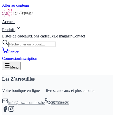
Aller au contenu
Accueil
Produits
Listes de cadeaux
Bons cadeaux
Le magasin
Contact
Panier
Connexion
Inscription
Menu
Les Z'arsouilles
Votre boutique en ligne — livres, cadeaux et plus encore.
info@leszarsouilles.be
087556680