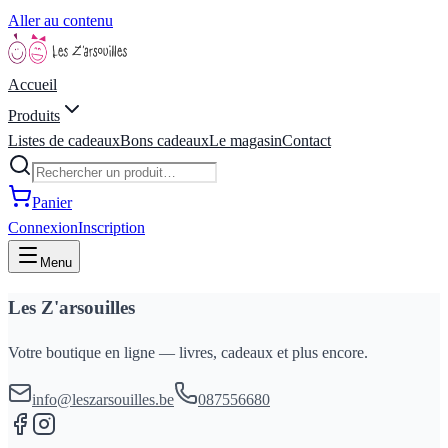
Aller au contenu
Accueil
Produits
Listes de cadeaux
Bons cadeaux
Le magasin
Contact
Panier
Connexion
Inscription
Menu
Les Z'arsouilles
Votre boutique en ligne — livres, cadeaux et plus encore.
info@leszarsouilles.be
087556680