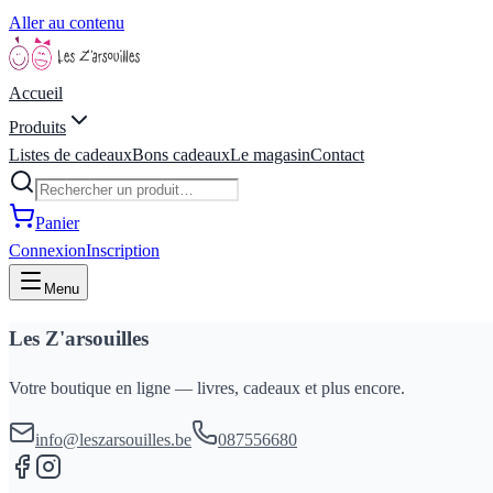
Aller au contenu
Accueil
Produits
Listes de cadeaux
Bons cadeaux
Le magasin
Contact
Panier
Connexion
Inscription
Menu
Les Z'arsouilles
Votre boutique en ligne — livres, cadeaux et plus encore.
info@leszarsouilles.be
087556680