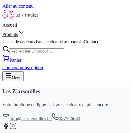
Aller au contenu
Accueil
Produits
Listes de cadeaux
Bons cadeaux
Le magasin
Contact
Panier
Connexion
Inscription
Menu
Les Z'arsouilles
Votre boutique en ligne — livres, cadeaux et plus encore.
info@leszarsouilles.be
087556680