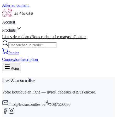
Aller au contenu
Accueil
Produits
Listes de cadeaux
Bons cadeaux
Le magasin
Contact
Panier
Connexion
Inscription
Menu
Les Z'arsouilles
Votre boutique en ligne — livres, cadeaux et plus encore.
info@leszarsouilles.be
087556680