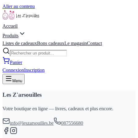
Aller au contenu
Accueil
Produits
Listes de cadeaux
Bons cadeaux
Le magasin
Contact
Panier
Connexion
Inscription
Menu
Les Z'arsouilles
Votre boutique en ligne — livres, cadeaux et plus encore.
info@leszarsouilles.be
087556680