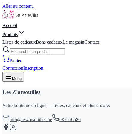
Aller au contenu
Accueil
Produits
Listes de cadeaux
Bons cadeaux
Le magasin
Contact
Panier
Connexion
Inscription
Menu
Les Z'arsouilles
Votre boutique en ligne — livres, cadeaux et plus encore.
info@leszarsouilles.be
087556680