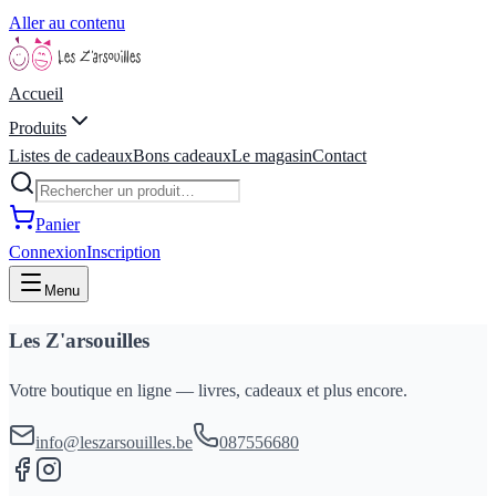
Aller au contenu
Accueil
Produits
Listes de cadeaux
Bons cadeaux
Le magasin
Contact
Panier
Connexion
Inscription
Menu
Les Z'arsouilles
Votre boutique en ligne — livres, cadeaux et plus encore.
info@leszarsouilles.be
087556680