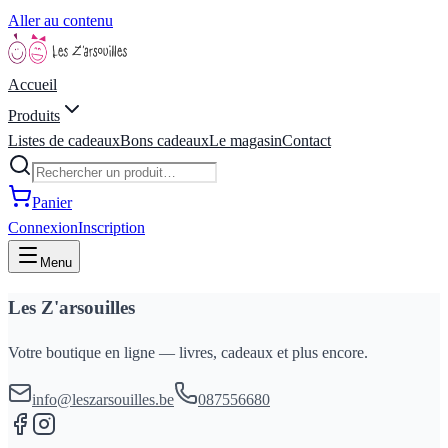
Aller au contenu
Accueil
Produits
Listes de cadeaux
Bons cadeaux
Le magasin
Contact
Panier
Connexion
Inscription
Menu
Les Z'arsouilles
Votre boutique en ligne — livres, cadeaux et plus encore.
info@leszarsouilles.be
087556680