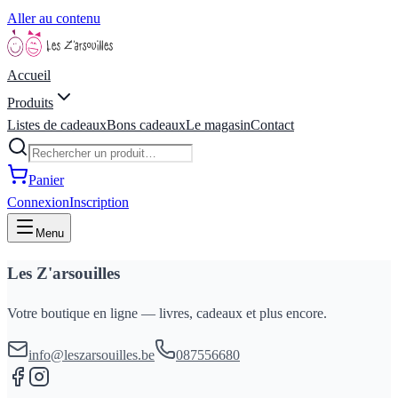
Aller au contenu
Accueil
Produits
Listes de cadeaux
Bons cadeaux
Le magasin
Contact
Panier
Connexion
Inscription
Menu
Les Z'arsouilles
Votre boutique en ligne — livres, cadeaux et plus encore.
info@leszarsouilles.be
087556680