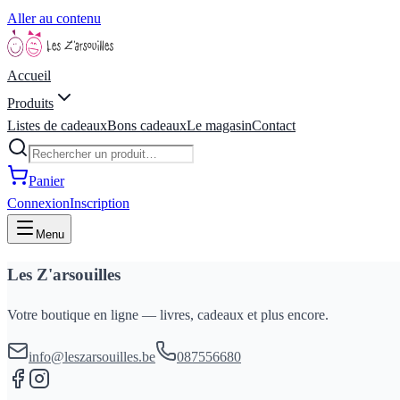
Aller au contenu
Accueil
Produits
Listes de cadeaux
Bons cadeaux
Le magasin
Contact
Panier
Connexion
Inscription
Menu
Les Z'arsouilles
Votre boutique en ligne — livres, cadeaux et plus encore.
info@leszarsouilles.be
087556680