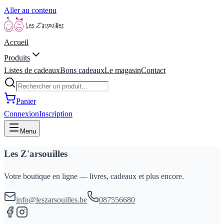
Aller au contenu
Accueil
Produits
Listes de cadeaux
Bons cadeaux
Le magasin
Contact
Panier
Connexion
Inscription
Menu
Les Z'arsouilles
Votre boutique en ligne — livres, cadeaux et plus encore.
info@leszarsouilles.be
087556680