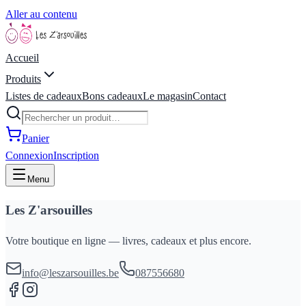
Aller au contenu
Accueil
Produits
Listes de cadeaux
Bons cadeaux
Le magasin
Contact
Panier
Connexion
Inscription
Menu
Les Z'arsouilles
Votre boutique en ligne — livres, cadeaux et plus encore.
info@leszarsouilles.be
087556680