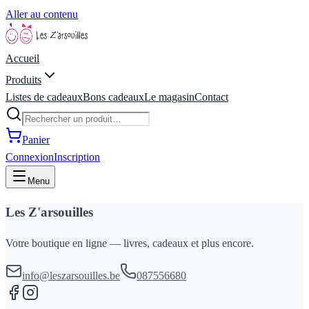
Aller au contenu
Accueil
Produits
Listes de cadeaux
Bons cadeaux
Le magasin
Contact
Panier
Connexion
Inscription
Menu
Les Z'arsouilles
Votre boutique en ligne — livres, cadeaux et plus encore.
info@leszarsouilles.be
087556680