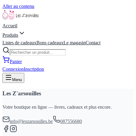
Aller au contenu
Accueil
Produits
Listes de cadeaux
Bons cadeaux
Le magasin
Contact
Panier
Connexion
Inscription
Menu
Les Z'arsouilles
Votre boutique en ligne — livres, cadeaux et plus encore.
info@leszarsouilles.be
087556680