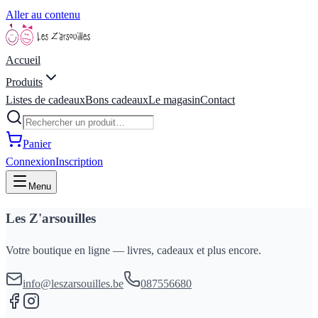
Aller au contenu
Accueil
Produits
Listes de cadeaux
Bons cadeaux
Le magasin
Contact
Panier
Connexion
Inscription
Menu
Les Z'arsouilles
Votre boutique en ligne — livres, cadeaux et plus encore.
info@leszarsouilles.be
087556680