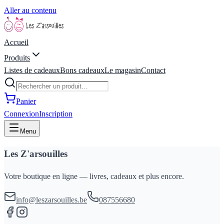
Aller au contenu
Accueil
Produits
Listes de cadeaux
Bons cadeaux
Le magasin
Contact
Panier
Connexion
Inscription
Menu
Les Z'arsouilles
Votre boutique en ligne — livres, cadeaux et plus encore.
info@leszarsouilles.be
087556680